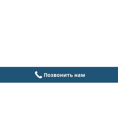
Позвонить нам
next
slide
ТОРГОВЫЙ ХОЛОД
Ремонт
|
Сервис
|
Услуги